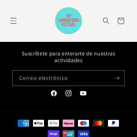
Ir
directamente
al contenido
Carrito
Suscríbete para enterarte de nuestras
actividades
Correo electrónico
Facebook
Instagram
YouTube
Formas
de